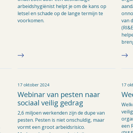
arbeidshygiënist helpt je om de kans op
aand
letsel en schade op de lange termijn te
onnod
voorkomen.
van d
(RI&E
helpe
bren
17 oktober 2024
17 ok
Webinar van pesten naar
Wee
sociaal veilig gedrag
Welk
veili
2,6 miljoen werkenden zijn de dupe van
organ
pesten. Pesten is niet onschuldig, maar
een R
n
vormt een groot arbeidsrisico.
(RI&E