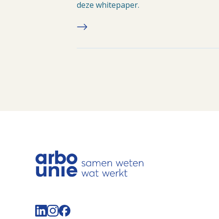
deze whitepaper.
Volg de Arbo Unie op LinkedIn
Volg de Arbo Unie op Instagram
Volg de Arbo Unie op Facebook