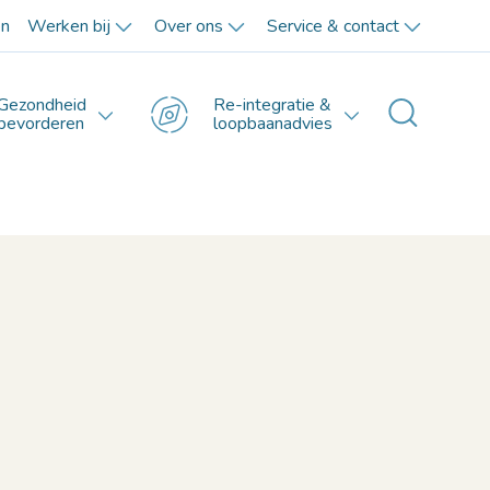
en
Werken bij
Over ons
Service & contact
Gezondheid
Re-integratie &
Toggle 
bevorderen
loopbaanadvies