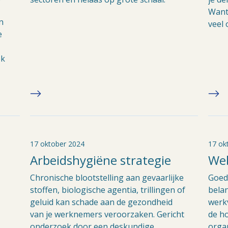
Want
n
veel 
e
ek
17 oktober 2024
17 ok
Arbeidshygiëne strategie
Web
Chronische blootstelling aan gevaarlijke
Goed
stoffen, biologische agentia, trillingen of
belan
geluid kan schade aan de gezondheid
werkv
van je werknemers veroorzaken. Gericht
de ho
onderzoek door een deskundige
organ