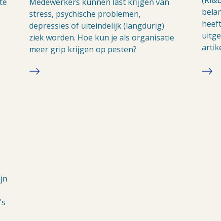
te
Medewerkers kunnen last krijgen van
bela
stress, psychische problemen,
heeft
depressies of uiteindelijk (langdurig)
uitg
ziek worden. Hoe kun je als organisatie
artik
meer grip krijgen op pesten?
ijn
's