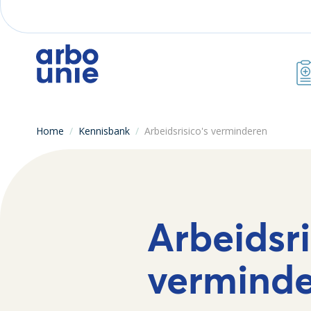
Home
/
Kennisbank
/
Arbeidsrisico's verminderen
Arbeidsri
vermind