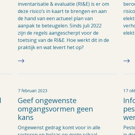
inventarisatie & evaluatie (RI&E) is er om
bero
deze risico’s in kaart te brengen en aan
risic
de hand van een actueel plan van
elekt
aanpak te beteugelen. Sinds juli 2022
verh
zijn de regels aangescherpt voor de
elekt
toetsing van de RI&E. Hoe werkt dit in de
praktijk en wat levert het op?
7 februari 2023
17 ok
d
Geef ongewenste
Inf
omgangsvormen geen
pes
kans
wer
Ongewenst gedrag komt voor in alle
Pest
n
sectoren en helaas op grote schaal.
je de