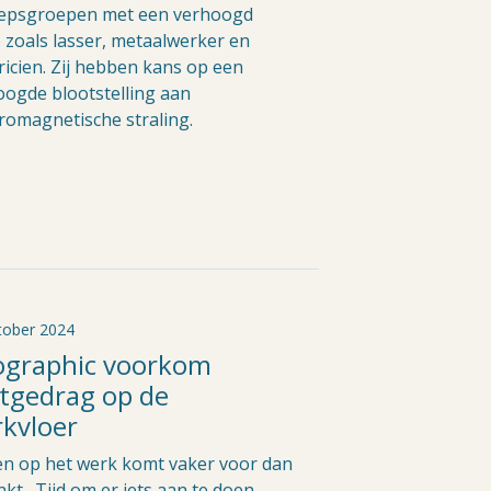
epsgroepen met een verhoogd
o zoals lasser, metaalwerker en
ricien. Zij hebben kans op een
oogde blootstelling aan
romagnetische straling.
tober 2024
ographic voorkom
tgedrag op de
kvloer
en op het werk komt vaker voor dan
nkt . Tijd om er iets aan te doen.