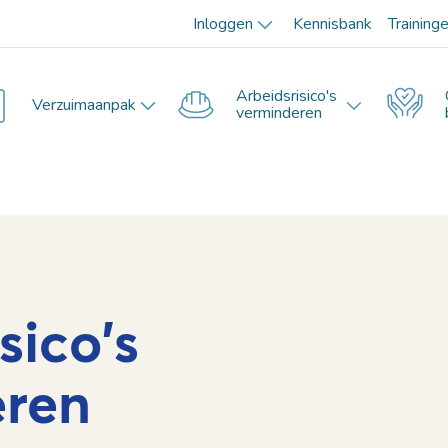
Inloggen
Kennisbank
Training
Arbeidsrisico's
Verzuimaanpak
verminderen
sico's
eren