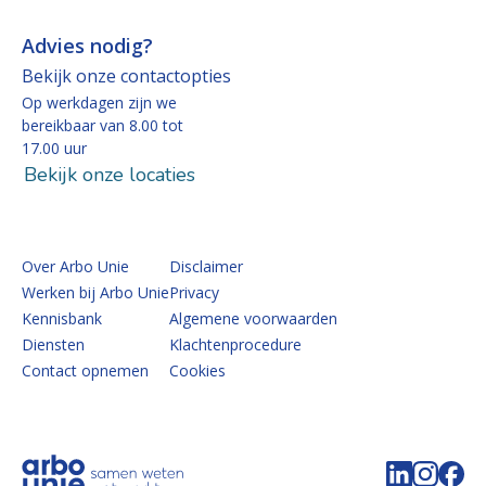
Advies nodig?
Bekijk onze contactopties
Op werkdagen zijn we
bereikbaar van 8.00 tot
17.00 uur
Bekijk onze locaties
Over Arbo Unie
Disclaimer
Werken bij Arbo Unie
Privacy
Kennisbank
Algemene voorwaarden
Diensten
Klachtenprocedure
Contact opnemen
Cookies
Volg de 
Volg 
Vo