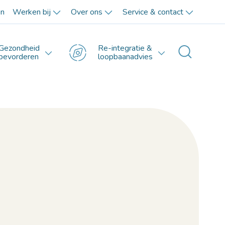
en
Werken bij
Over ons
Service & contact
Gezondheid
Re-integratie &
Toggle 
bevorderen
loopbaanadvies