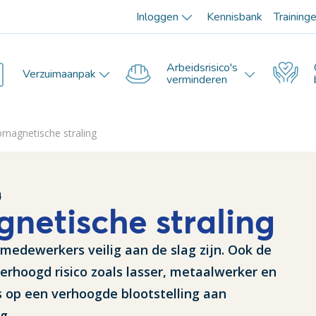
Inloggen
Kennisbank
Training
Arbeidsrisico's
Verzuimaanpak
verminderen
omagnetische straling
4
netische straling
 medewerkers veilig aan de slag zijn. Ook de
rhoogd risico zoals lasser, metaalwerker en
ns op een verhoogde blootstelling aan
g.