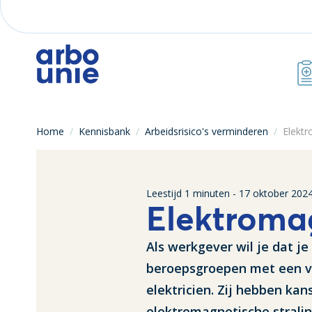
Home
/
Kennisbank
/
Arbeidsrisico's verminderen
/
Elektr
Leestijd
1
minuten -
17 oktober 202
Elektromag
Als werkgever wil je dat je
beroepsgroepen met een ve
elektricien. Zij hebben ka
elektromagnetische stralin