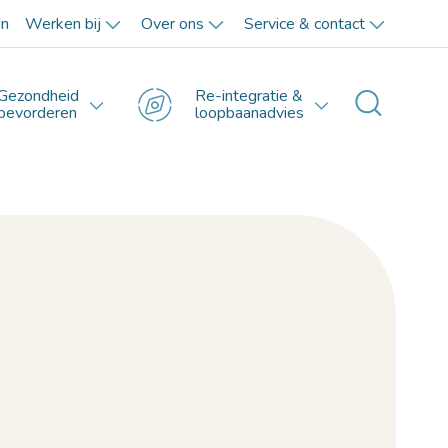
en
Werken bij
Over ons
Service & contact
Gezondheid
Re-integratie &
Toggle 
bevorderen
loopbaanadvies