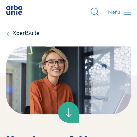
Toggle zoekvens
Menu
XpertSuite