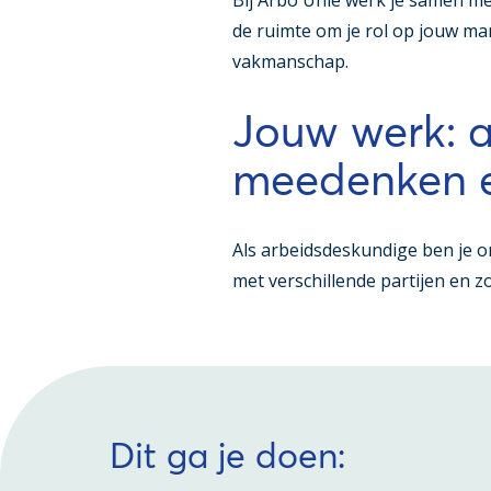
Bij Arbo Unie werk je samen met c
de ruimte om je rol op jouw man
vakmanschap.
Jouw werk: a
meedenken e
Als arbeidsdeskundige ben je on
met verschillende partijen en z
Dit ga je doen: