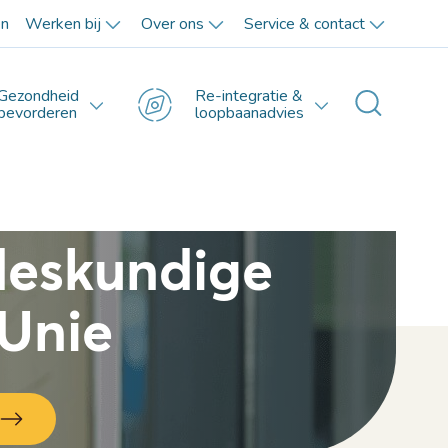
en
Werken bij
Over ons
Service & contact
Gezondheid
Re-integratie &
Toggle 
bevorderen
loopbaanadvies
deskundige
 Unie