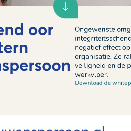
rend oor
Ongewenste omg
integriteitssche
tern
negatief effect 
organisatie. Ze ra
nspersoon
veiligheid en de p
werkvloer.
Download de whitepap