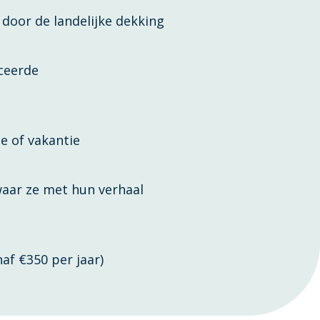
 door de landelijke dekking
ceerde
te of vakantie
waar ze met hun verhaal
naf €350 per jaar)