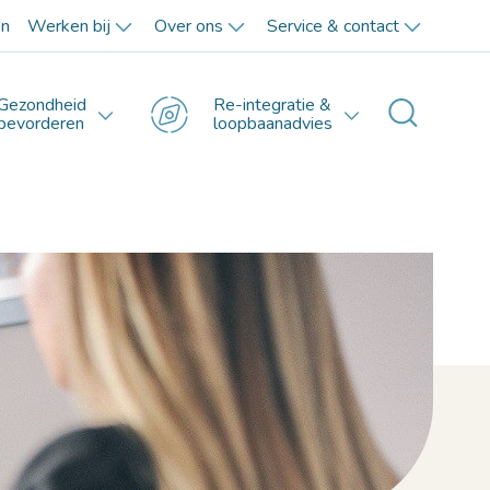
en
Werken bij
Over ons
Service & contact
Gezondheid
Re-integratie &
Toggle 
bevorderen
loopbaanadvies