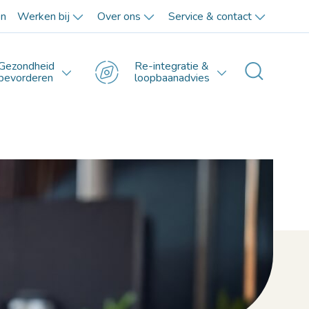
en
Werken bij
Over ons
Service & contact
Gezondheid
Re-integratie &
Toggle 
bevorderen
loopbaanadvies