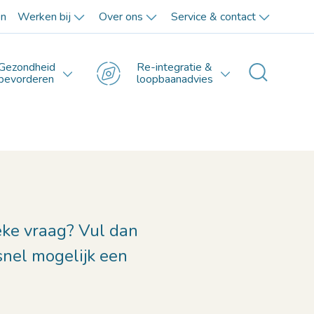
en
Werken bij
Over ons
Service & contact
Gezondheid
Re-integratie &
Toggle 
bevorderen
loopbaanadvies
ieke vraag? Vul dan
snel mogelijk een