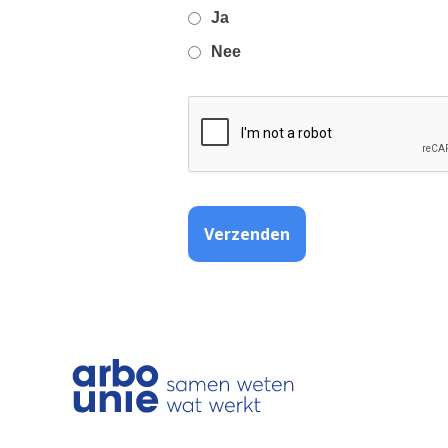
requi
Ja
field
Nee
Verzenden